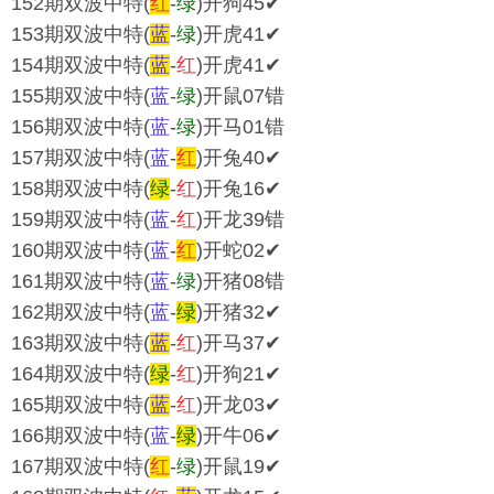
152期双波中特(
红
-
绿
)开狗45✔
153期双波中特(
蓝
-
绿
)开虎41✔
154期双波中特(
蓝
-
红
)开虎41✔
155期双波中特(
蓝
-
绿
)开鼠07错
156期双波中特(
蓝
-
绿
)开马01错
157期双波中特(
蓝
-
红
)开兔40✔
158期双波中特(
绿
-
红
)开兔16✔
159期双波中特(
蓝
-
红
)开龙39错
160期双波中特(
蓝
-
红
)开蛇02✔
161期双波中特(
蓝
-
绿
)开猪08错
162期双波中特(
蓝
-
绿
)开猪32✔
163期双波中特(
蓝
-
红
)开马37✔
164期双波中特(
绿
-
红
)开狗21✔
165期双波中特(
蓝
-
红
)开龙03✔
166期双波中特(
蓝
-
绿
)开牛06✔
167期双波中特(
红
-
绿
)开鼠19✔