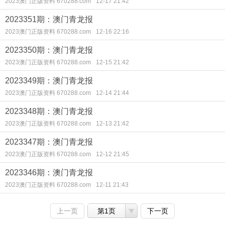
2023澳门正版资料 670288.com
12-17 21:42
2023351期：澳门青龙报
2023澳门正版资料 670288.com
12-16 22:16
2023350期：澳门青龙报
2023澳门正版资料 670288.com
12-15 21:42
2023349期：澳门青龙报
2023澳门正版资料 670288.com
12-14 21:44
2023348期：澳门青龙报
2023澳门正版资料 670288.com
12-13 21:42
2023347期：澳门青龙报
2023澳门正版资料 670288.com
12-12 21:45
2023346期：澳门青龙报
2023澳门正版资料 670288.com
12-11 21:43
上一页
第1页
下一页